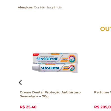
Alérgicos:
Contém fragrância.
OU
 Tena 8
Creme Dental Proteção Antitártaro
Perfume V
Sensodyne – 90g
R$
25
,
40
R$
205
,
0