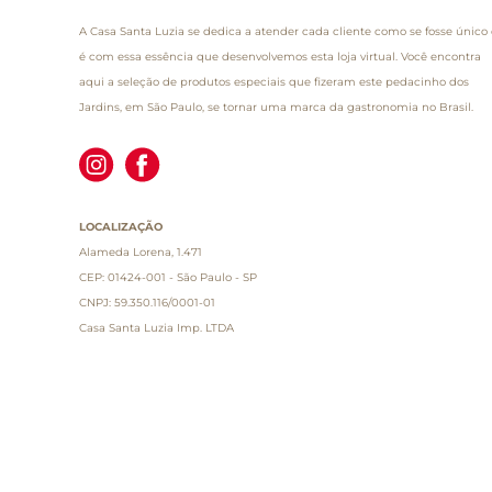
A Casa Santa Luzia se dedica a atender cada cliente como se fosse único 
é com essa essência que desenvolvemos esta loja virtual. Você encontra
aqui a seleção de produtos especiais que fizeram este pedacinho dos
Jardins, em São Paulo, se tornar uma marca da gastronomia no Brasil.
LOCALIZAÇÃO
Alameda Lorena, 1.471
CEP: 01424-001 - São Paulo - SP
CNPJ: 59.350.116/0001-01
Casa Santa Luzia Imp. LTDA