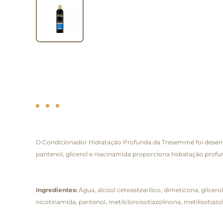
O Condicionador Hidratação Profunda da Tresemmé foi desenvol
pantenol, glicerol e niacinamida proporciona hidratação profun
Ingredientes:
Água, álcool cetoestearílico, dimeticona, glicer
nicotinamida, pantenol, metilcloroisotiazolinona, metilisotiazolin