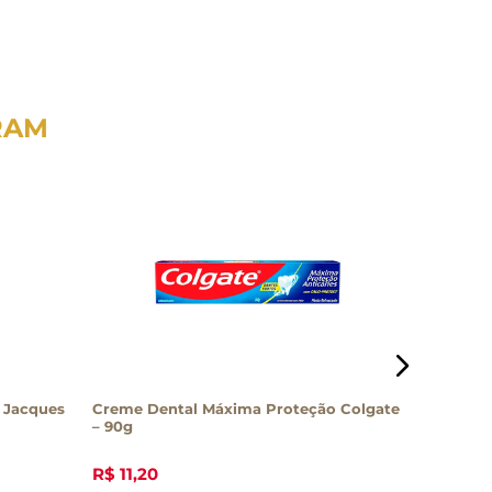
RAM
 Jacques
Creme Dental Máxima Proteção Colgate
Sabonete
– 90g
85g
R$
11
,
20
R$
5
,
50