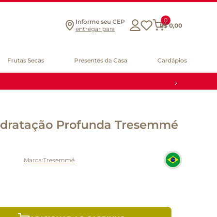
0
Informe seu CEP
R$
0
,
00
entregar para
Frutas Secas
Presentes da Casa
Cardápios
idratação Profunda Tresemmé
Tresemmé