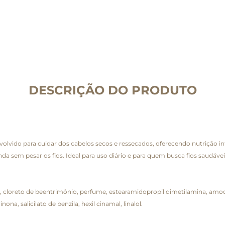
DESCRIÇÃO DO PRODUTO
vido para cuidar dos cabelos secos e ressecados, oferecendo nutrição in
da sem pesar os fios. Ideal para uso diário e para quem busca fios saudáve
ol, cloreto de beentrimônio, perfume, estearamidopropil dimetilamina, amodi
ona, salicilato de benzila, hexil cinamal, linalol.