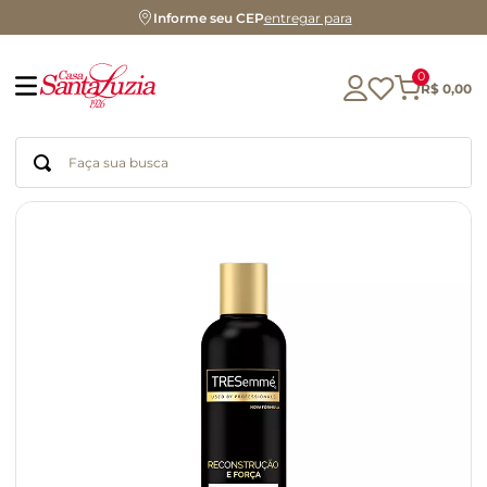
Informe seu CEP
entregar para
0
R$
0
,
00
Faça sua busca
Termos mais buscados
geleia
gluten
chá
chocolate
azeite
café
cerveja
biscoito