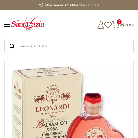
Informe seu CEP
entregar para
0
R$
0
,
00
Faça sua busca
Termos mais buscados
geleia
gluten
azeite
chocolate
chá
café
biscoito
cerveja