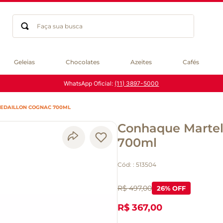
Faça sua busca
Termos mais buscados
Geleias
Chocolates
Azeites
Cafés
geleia
WhatsApp Oficial:
(11) 3897-5000
gluten
chocolate
MEDAILLON COGNAC 700ML
chá
Conhaque Martell
azeite
café
700ml
biscoito
Cód:
:
513504
cerveja
queijo
R$ 497,00
26
% OFF
macarrão
R$ 367,00