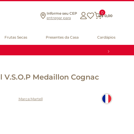
0
Informe seu CEP
R$
0
,
00
entregar para
Frutas Secas
Presentes da Casa
Cardápios
 V.S.O.P Medaillon Cognac
Martell