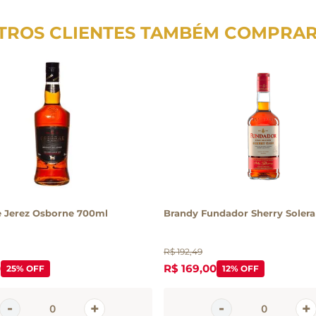
TROS CLIENTES TAMBÉM COMPRA
e Jerez Osborne 700ml
Brandy Fundador Sherry Solera
R$
192
,
49
0
R$
169
,
00
25%
OFF
12%
OFF