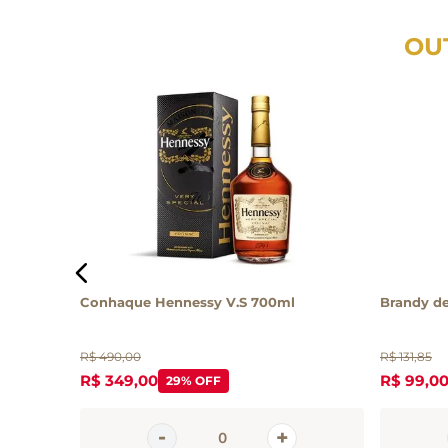
OU
lez Byass
Conhaque Hennessy V.S 700ml
Brandy d
R$
490
,
00
R$
131
,
85
R$
349
,
00
R$
99
,
0
29%
OFF