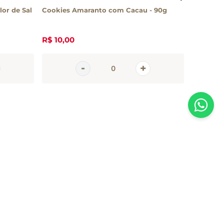
or de Sal
Cookies Amaranto com Cacau - 90g
Cookies 
150g
R$
10
,
00
R$
12
,
70