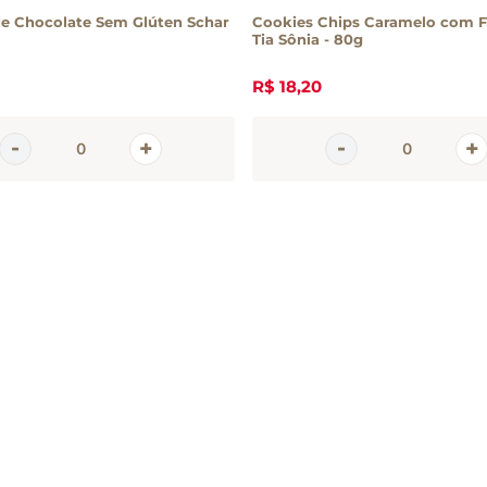
e Chocolate Sem Glúten Schar
Cookies Chips Caramelo com Fl
Tia Sônia - 80g
R$
18
,
20
em
tter
 e promoções da Casa Santa Luzia
 seu e-mail