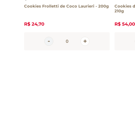
ullón
Cookies Frolletti de Coco Laurieri - 200g
Cookies d
210g
R$
24
,
70
R$
54
,
00
Inscreva-se 
nossa newsle
Receba todas as novidades
em primeira mão direto no