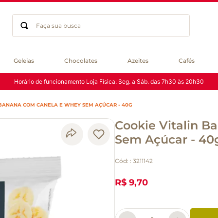
Faça sua busca
Termos mais buscados
Geleias
Chocolates
Azeites
Cafés
geleia
Horário de funcionamento Loja Física: Seg. a Sáb. das 7h30 às 20h30
gluten
chocolate
 BANANA COM CANELA E WHEY SEM AÇÚCAR - 40G
chá
Cookie Vitalin 
azeite
café
Sem Açúcar - 40
biscoito
Cód:
:
3211142
cerveja
queijo
R$ 9,70
macarrão