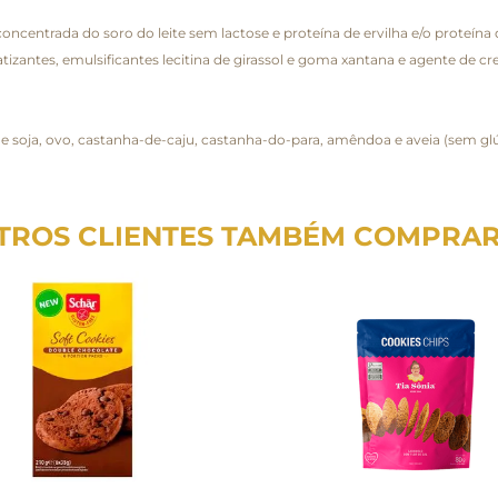
ncentrada do soro do leite sem lactose e proteína de ervilha e/o proteína d
atizantes, emulsificantes lecitina de girassol e goma xantana e agente de 
e soja, ovo, castanha-de-caju, castanha-do-para, amêndoa e aveia (sem gl
TROS CLIENTES TAMBÉM COMPRA