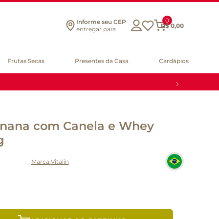
0
Informe seu CEP
R$
0
,
00
entregar para
Frutas Secas
Presentes da Casa
Cardápios
Banana com Canela e Whey
g
Vitalin