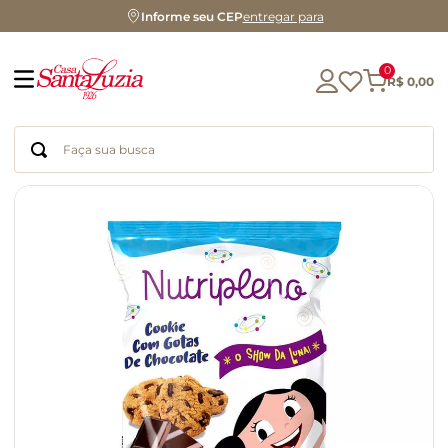
Informe seu CEP
entregar para
0
R$
0
,
00
Faça sua busca
Termos mais buscados
geleia
gluten
chá
chocolate
azeite
café
cerveja
biscoito