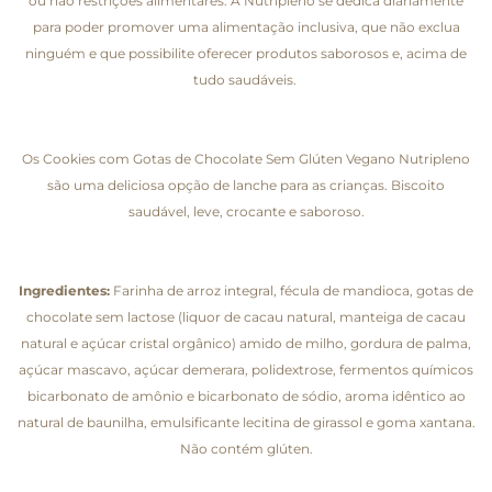
ou não restrições alimentares. A Nutripleno se dedica diariamente
para poder promover uma alimentação inclusiva, que não exclua
ninguém e que possibilite oferecer produtos saborosos e, acima de
tudo saudáveis.
Os Cookies com Gotas de Chocolate Sem Glúten Vegano Nutripleno
são uma deliciosa opção de lanche para as crianças. Biscoito
saudável, leve, crocante e saboroso.
Ingredientes:
Farinha de arroz integral, fécula de mandioca, gotas de
chocolate sem lactose (liquor de cacau natural, manteiga de cacau
natural e açúcar cristal orgânico) amido de milho, gordura de palma,
açúcar mascavo, açúcar demerara, polidextrose, fermentos químicos
bicarbonato de amônio e bicarbonato de sódio, aroma idêntico ao
natural de baunilha, emulsificante lecitina de girassol e goma xantana.
Não contém glúten.