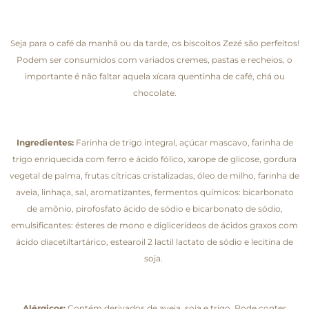
Seja para o café da manhã ou da tarde, os biscoitos Zezé são perfeitos!
Podem ser consumidos com variados cremes, pastas e recheios, o
importante é não faltar aquela xícara quentinha de café, chá ou
chocolate.
Ingredientes:
Farinha de trigo integral, açúcar mascavo, farinha de
trigo enriquecida com ferro e ácido fólico, xarope de glicose, gordura
vegetal de palma, frutas cítricas cristalizadas, óleo de milho, farinha de
aveia, linhaça, sal, aromatizantes, fermentos químicos: bicarbonato
de amônio, pirofosfato ácido de sódio e bicarbonato de sódio,
emulsificantes: ésteres de mono e diglicerídeos de ácidos graxos com
ácido diacetiltartárico, estearoil 2 lactil lactato de sódio e lecitina de
soja.
Alérgicos:
Contém derivados de aveia, soja e trigo. Pode conter