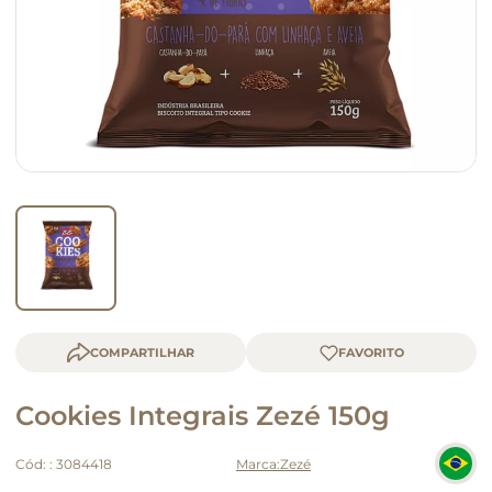
macarrão
queijo
COMPARTILHAR
Cookies Integrais Zezé 150g
Cód:
:
3084418
Zezé