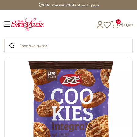
Informe seu CEP
entregar para
0
R$
0
,
00
Faça sua busca
Termos mais buscados
geleia
gluten
chocolate
chá
azeite
café
biscoito
cerveja