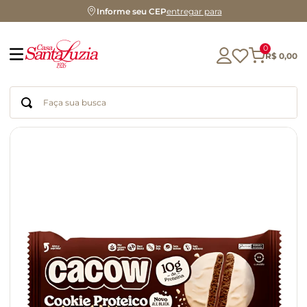
Informe seu CEP
entregar para
0
R$
0
,
00
Faça sua busca
Termos mais buscados
geleia
gluten
chocolate
chá
azeite
café
biscoito
cerveja