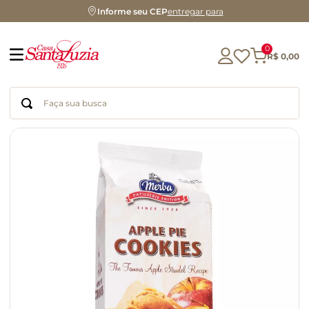
Informe seu CEP
entregar para
0
R$
0
,
00
Faça sua busca
Termos mais buscados
geleia
gluten
chocolate
chá
azeite
café
biscoito
cerveja