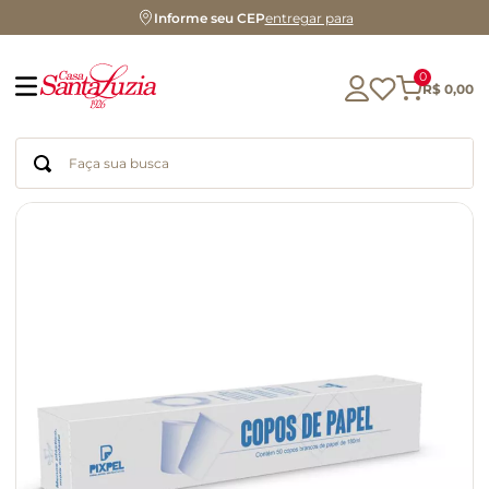
Informe seu CEP
entregar para
0
R$
0
,
00
Faça sua busca
Termos mais buscados
geleia
gluten
chá
chocolate
azeite
biscoito
café
cerveja