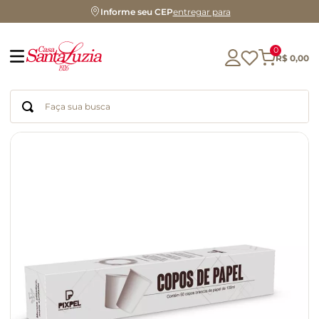
Informe seu CEP
entregar para
0
R$
0
,
00
Faça sua busca
Termos mais buscados
geleia
gluten
chocolate
chá
azeite
café
biscoito
cerveja