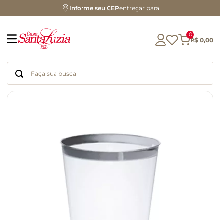
Informe seu CEP
entregar para
0
R$
0
,
00
Faça sua busca
Termos mais buscados
geleia
gluten
chocolate
chá
azeite
café
biscoito
cerveja