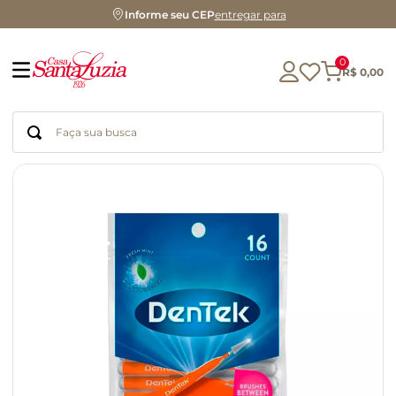
Informe seu CEP
entregar para
0
R$
0
,
00
Faça sua busca
Termos mais buscados
geleia
gluten
chocolate
chá
azeite
café
biscoito
cerveja