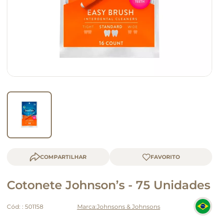
queijo
macarrão
COMPARTILHAR
Cotonete Johnson’s - 75 Unidades
Cód:
:
501158
Johnsons & Johnsons