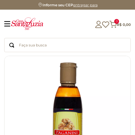
Informe seu CEP
entregar para
0
R$
0
,
00
Faça sua busca
Termos mais buscados
geleia
gluten
chá
chocolate
azeite
café
cerveja
biscoito