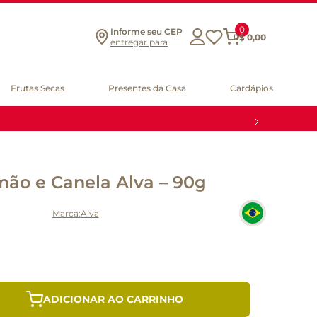
0
Informe seu CEP
R$
0
,
00
entregar para
Frutas Secas
Presentes da Casa
Cardápios
mão e Canela Alva – 90g
Alva
ADICIONAR AO CARRINHO