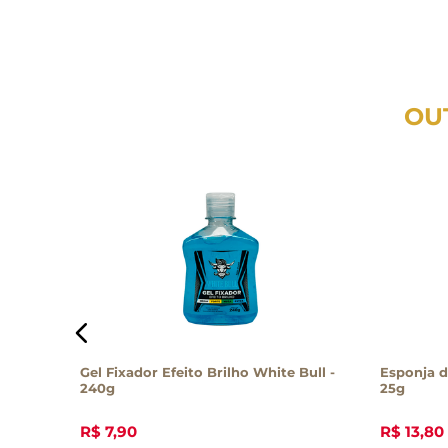
OU
s 200ml
Gel Fixador Efeito Brilho White Bull -
Esponja d
240g
25g
R$
7
,
90
R$
13
,
80