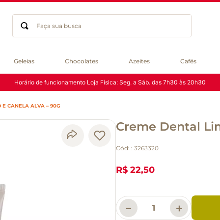
Faça sua busca
Termos mais buscados
Geleias
Chocolates
Azeites
Cafés
geleia
Horário de funcionamento Loja Física: Seg. a Sáb. das 7h30 às 20h30
gluten
chocolate
 E CANELA ALVA – 90G
chá
Creme Dental Li
azeite
café
Cód:
:
3263320
biscoito
cerveja
R$ 22,50
queijo
macarrão
－
＋