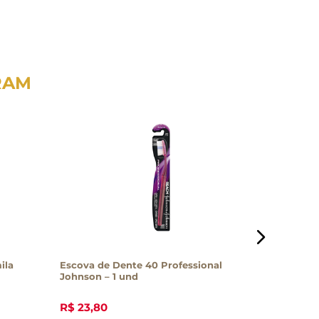
RAM
ila
Escova de Dente 40 Professional
Difusor 
Johnson – 1 und
Jasmim T
R$
23
,
80
R$
44
,
0