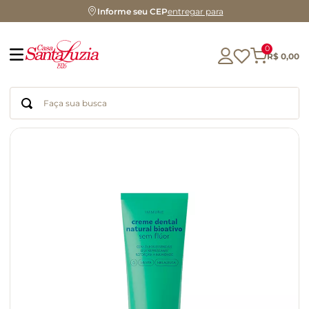
Informe seu CEP
entregar para
0
R$
0
,
00
Faça sua busca
Termos mais buscados
geleia
gluten
chá
chocolate
azeite
café
cerveja
biscoito