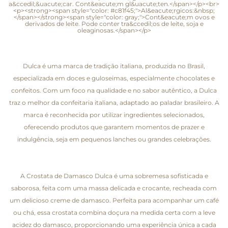
a&ccedil;&uacute;car. Cont&eacute;m gl&uacute;ten.</span></p><br>
<p><strong><span style="color: #c81f45;">Al&eacute;rgicos:&nbsp;
</span></strong><span style="color: gray;">Cont&eacute;m ovos e
derivados de leite. Pode conter tra&ccedil;os de leite, soja e
oleaginosas.</span></p>
Dulca é uma marca de tradição italiana, produzida no Brasil,
especializada em doces e guloseimas, especialmente chocolates e
confeitos. Com um foco na qualidade e no sabor autêntico, a Dulca
traz o melhor da confeitaria italiana, adaptado ao paladar brasileiro. A
marca é reconhecida por utilizar ingredientes selecionados,
oferecendo produtos que garantem momentos de prazer e
indulgência, seja em pequenos lanches ou grandes celebrações.
A Crostata de Damasco Dulca é uma sobremesa sofisticada e
saborosa, feita com uma massa delicada e crocante, recheada com
um delicioso creme de damasco. Perfeita para acompanhar um café
ou chá, essa crostata combina doçura na medida certa com a leve
acidez do damasco, proporcionando uma experiência única a cada