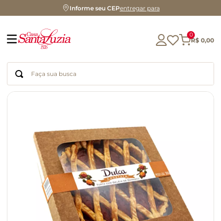
Informe seu CEP
entregar para
0
R$
0
,
00
Faça sua busca
Termos mais buscados
geleia
gluten
chocolate
chá
azeite
café
biscoito
cerveja