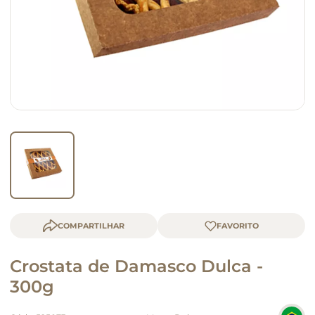
queijo
macarrão
COMPARTILHAR
Crostata de Damasco Dulca -
300g