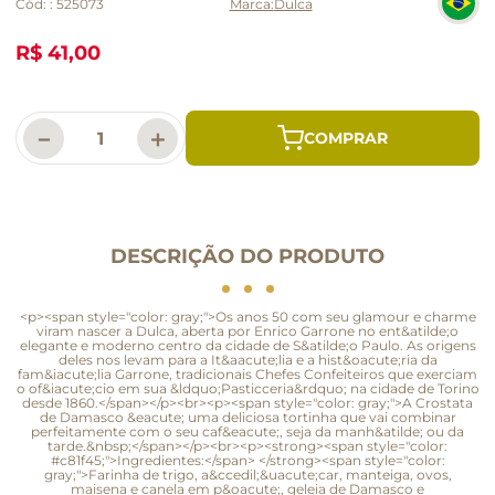
Cód:
:
525073
Dulca
R$ 41,00
－
＋
DESCRIÇÃO DO PRODUTO
<p><span style="color: gray;">Os anos 50 com seu glamour e charme
viram nascer a Dulca, aberta por Enrico Garrone no ent&atilde;o
elegante e moderno centro da cidade de S&atilde;o Paulo. As origens
deles nos levam para a It&aacute;lia e a hist&oacute;ria da
fam&iacute;lia Garrone, tradicionais Chefes Confeiteiros que exerciam
o of&iacute;cio em sua &ldquo;Pasticceria&rdquo; na cidade de Torino
desde 1860.</span></p><br><p><span style="color: gray;">A Crostata
de Damasco &eacute; uma deliciosa tortinha que vai combinar
perfeitamente com o seu caf&eacute;, seja da manh&atilde; ou da
tarde.&nbsp;</span></p><br><p><strong><span style="color:
#c81f45;">Ingredientes:</span> </strong><span style="color:
gray;">Farinha de trigo, a&ccedil;&uacute;car, manteiga, ovos,
maisena e canela em p&oacute;, geleia de Damasco e