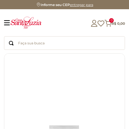
Informe seu CEP
entregar para
0
R$
0
,
00
Faça sua busca
Termos mais buscados
geleia
gluten
chá
chocolate
azeite
biscoito
café
cerveja