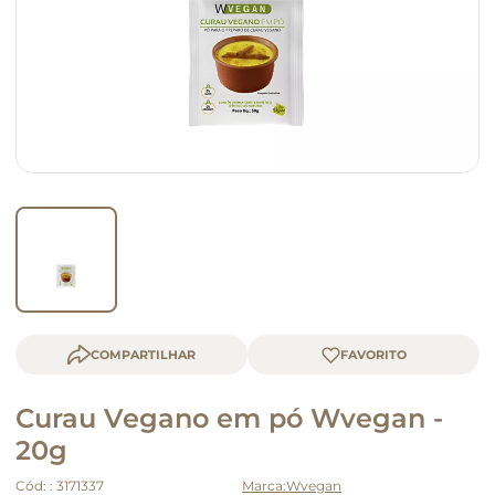
macarrão
queijo
COMPARTILHAR
Curau Vegano em pó Wvegan -
20g
Cód:
:
3171337
Wvegan