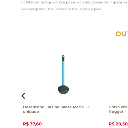
O Detergente Líquido Ypê possui um alto poder de limpeza na
hipoalergênico, não resseca e não agride a pele.
OU
 Wash
Desentope Latrina Santa Maria – 1
Graxa em 
unidade
Nugget –
R$
37
,
60
R$
20
,
50