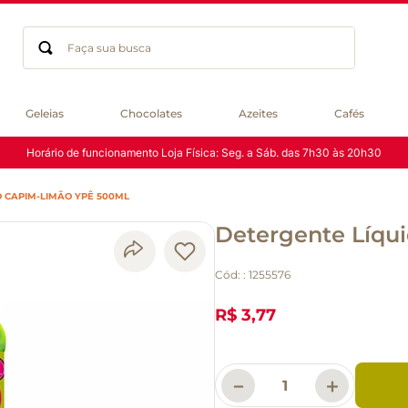
Faça sua busca
Termos mais buscados
Geleias
Chocolates
Azeites
Cafés
geleia
Horário de funcionamento Loja Física: Seg. a Sáb. das 7h30 às 20h30
gluten
chá
O CAPIM-LIMÃO YPÊ 500ML
chocolate
Detergente Líqu
azeite
biscoito
Cód:
:
1255576
café
cerveja
R$ 3,77
macarrão
queijo
－
＋