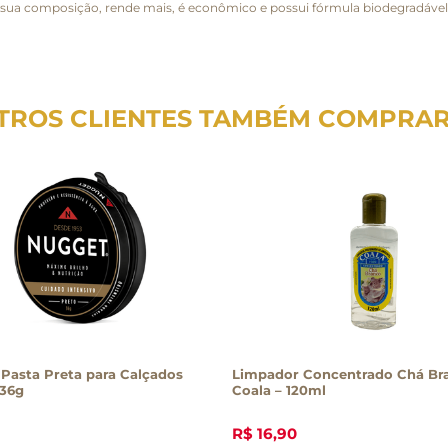
 sua composição, rende mais, é econômico e possui fórmula biodegradáve
TROS CLIENTES TAMBÉM COMPRA
Pasta Preta para Calçados
Limpador Concentrado Chá Br
 36g
Coala – 120ml
R$
16
,
90