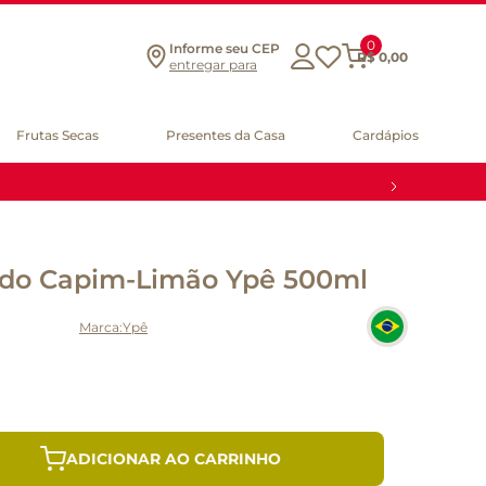
0
Informe seu CEP
R$
0
,
00
entregar para
Frutas Secas
Presentes da Casa
Cardápios
ido Capim-Limão Ypê 500ml
Ypê
ADICIONAR AO CARRINHO