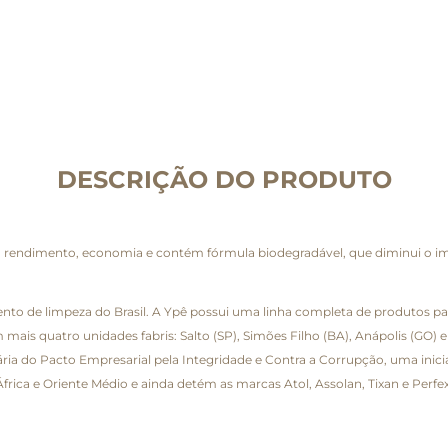
DESCRIÇÃO DO PRODUTO
a, rendimento, economia e contém fórmula biodegradável, que diminui o 
o de limpeza do Brasil. A Ypê possui uma linha completa de produtos par
 mais quatro unidades fabris: Salto (SP), Simões Filho (BA), Anápolis (GO
tária do Pacto Empresarial pela Integridade e Contra a Corrupção, uma inic
 África e Oriente Médio e ainda detém as marcas Atol, Assolan, Tixan e Perfex