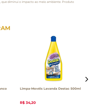
l, que diminui o impacto ao meio ambiente. Produto
RAM
anco
Limpa-Movéis Lavanda Destac 500ml
Limpa Al
R$
34
,
20
R$
36
,
3