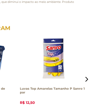
l, que diminui o impacto ao meio ambiente. Produto
RAM
 de
Luvas Top Amarelas Tamanho P Sanro 1
Desengor
par
R$
12
,
50
R$
26
,
4