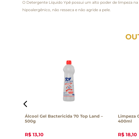
O Detergente Líquido Ypê possui um alto poder de limpeza na
hipoalergênico, não resseca e não agride a pele.
OU
jax
Álcool Gel Bactericida 70 Top Land –
Limpeza C
500g
400ml
R$
13
,
10
R$
18
,
10