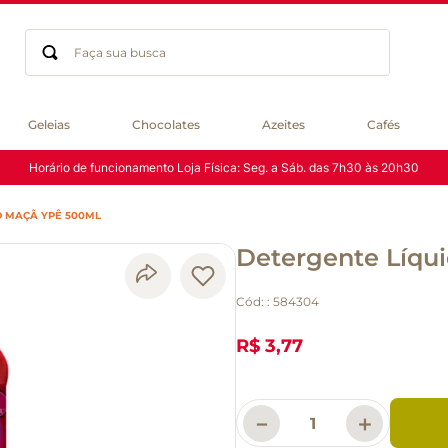
Faça sua busca
Termos mais buscados
Geleias
Chocolates
Azeites
Cafés
geleia
Horário de funcionamento Loja Física: Seg. a Sáb. das 7h30 às 20h30
gluten
chocolate
O MAÇÃ YPÊ 500ML
chá
Detergente Líqu
azeite
café
Cód:
:
584304
biscoito
cerveja
R$ 3,77
macarrão
queijo
－
＋