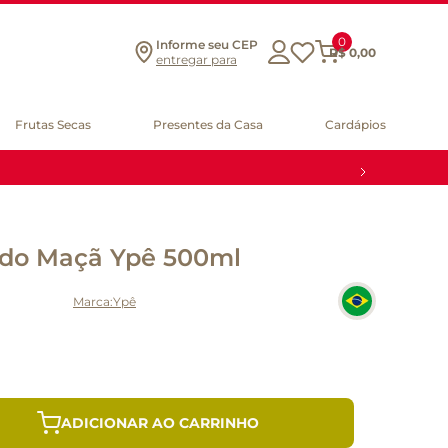
0
Informe seu CEP
R$
0
,
00
entregar para
Frutas Secas
Presentes da Casa
Cardápios
ido Maçã Ypê 500ml
Ypê
ADICIONAR AO CARRINHO