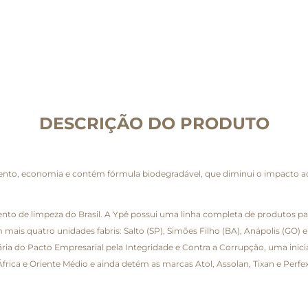
DESCRIÇÃO DO PRODUTO
mento, economia e contém fórmula biodegradável, que diminui o impacto 
o de limpeza do Brasil. A Ypê possui uma linha completa de produtos par
 mais quatro unidades fabris: Salto (SP), Simões Filho (BA), Anápolis (GO
tária do Pacto Empresarial pela Integridade e Contra a Corrupção, uma inic
 África e Oriente Médio e ainda detém as marcas Atol, Assolan, Tixan e Perfex