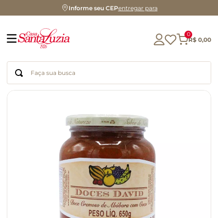
Informe seu CEP
entregar para
0
R$
0
,
00
Faça sua busca
Termos mais buscados
geleia
gluten
chocolate
chá
azeite
café
biscoito
cerveja