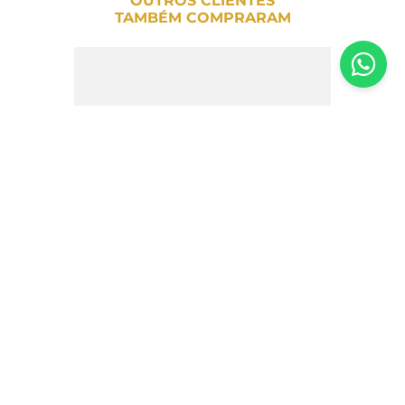
OUTROS CLIENTES
TAMBÉM COMPRARAM
Goiabada Cascão Sem Açúcar São
Lourenço - 200g
R$
23
,
50