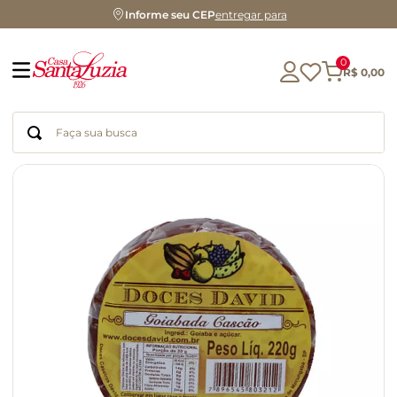
Informe seu CEP
entregar para
0
R$
0
,
00
Faça sua busca
Termos mais buscados
geleia
gluten
chá
chocolate
azeite
café
cerveja
biscoito