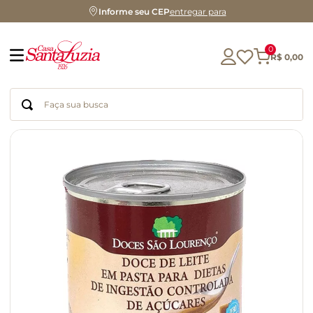
Informe seu CEP
entregar para
0
R$
0
,
00
Faça sua busca
Termos mais buscados
geleia
gluten
chocolate
chá
azeite
café
biscoito
cerveja