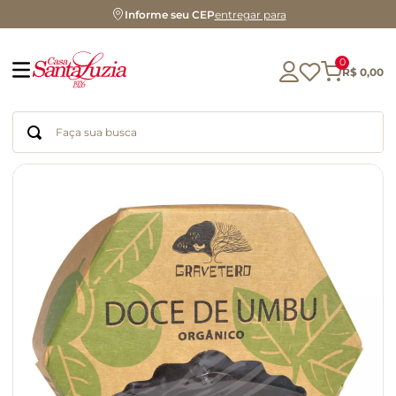
Informe seu CEP
entregar para
0
R$
0
,
00
Faça sua busca
Termos mais buscados
geleia
gluten
chá
chocolate
azeite
biscoito
café
cerveja