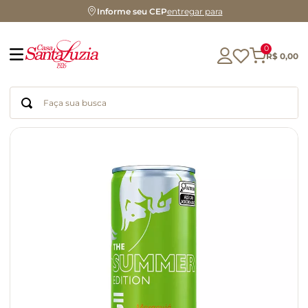
Informe seu CEP
entregar para
0
R$
0
,
00
Faça sua busca
Termos mais buscados
geleia
gluten
chá
chocolate
azeite
café
cerveja
biscoito