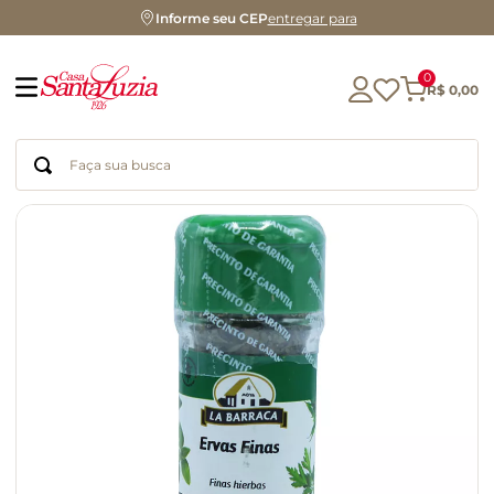
Informe seu CEP
entregar para
0
R$
0
,
00
Faça sua busca
Termos mais buscados
geleia
gluten
chá
chocolate
azeite
café
cerveja
biscoito