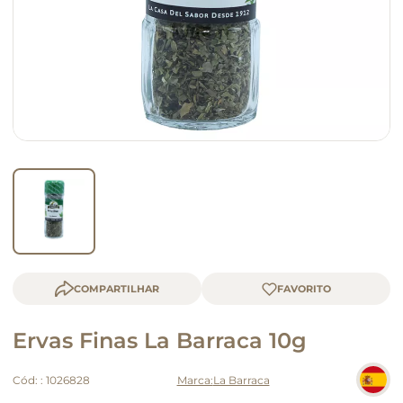
macarrão
queijo
COMPARTILHAR
Ervas Finas La Barraca 10g
Cód:
:
1026828
La Barraca