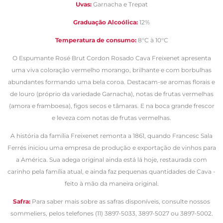
Uvas:
Garnacha e Trepat
Graduação Alcoólica:
12%
Temperatura de consumo:
8°C à 10°C
O Espumante Rosé Brut Cordon Rosado Cava Freixenet apresenta
uma viva coloração vermelho morango, brilhante e com borbulhas
abundantes formando uma bela coroa. Destacam-se aromas florais e
de louro (próprio da variedade Garnacha), notas de frutas vermelhas
(amora e framboesa), figos secos e tâmaras. E na boca grande frescor
e leveza com notas de frutas vermelhas.
A história da família Freixenet remonta a 1861, quando Francesc Sala
Ferrés iniciou uma empresa de produção e exportação de vinhos para
a América. Sua adega original ainda está lá hoje, restaurada com
carinho pela família atual, e ainda faz pequenas quantidades de Cava -
feito à mão da maneira original.
Safra:
Para saber mais sobre as safras disponíveis, consulte nossos
sommeliers, pelos telefones (11) 3897-5033, 3897-5027 ou 3897-5002.