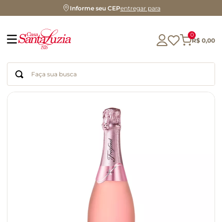
Informe seu CEP
entregar para
0
R$
0
,
00
Faça sua busca
Termos mais buscados
geleia
gluten
chá
chocolate
azeite
biscoito
café
cerveja