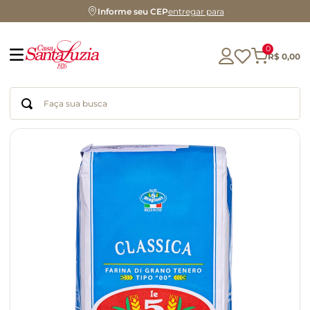
Informe seu CEP
entregar para
0
R$
0
,
00
Faça sua busca
Termos mais buscados
geleia
gluten
chá
chocolate
azeite
biscoito
café
cerveja