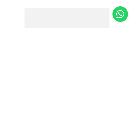
Farinha de Mandioca Orgânica Branca
Organic 500g
R$
11
,
30