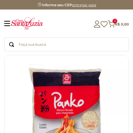
Informe seu CEP
entregar para
0
R$
0
,
00
Faça sua busca
Termos mais buscados
geleia
gluten
chocolate
chá
azeite
café
biscoito
cerveja