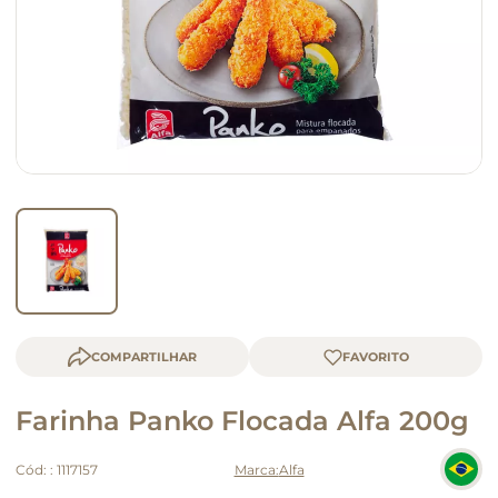
queijo
macarrão
COMPARTILHAR
Farinha Panko Flocada Alfa 200g
Cód:
:
1117157
Alfa