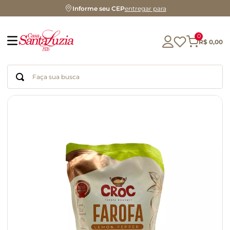
Informe seu CEP
entregar para
0
R$
0
,
00
Faça sua busca
Termos mais buscados
geleia
gluten
azeite
chocolate
chá
café
biscoito
cerveja