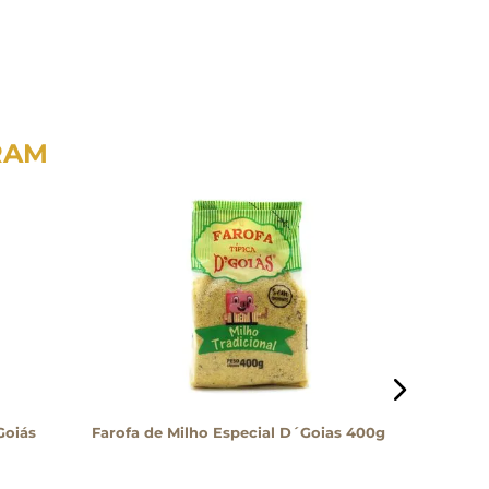
RAM
Goiás
Farofa de Milho Especial D´Goias 400g
Farinha 
´Farm 2