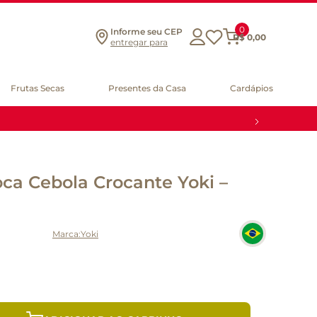
0
Informe seu CEP
R$
0
,
00
entregar para
Frutas Secas
Presentes da Casa
Cardápios
ca Cebola Crocante Yoki –
Yoki