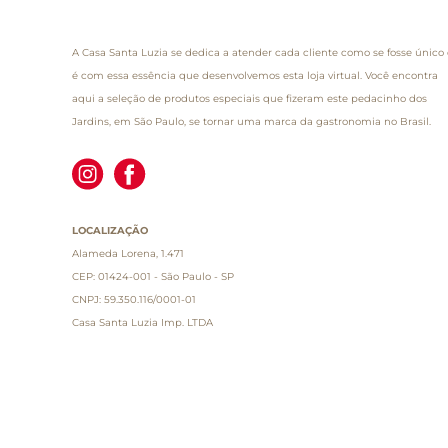
A Casa Santa Luzia se dedica a atender cada cliente como se fosse único 
é com essa essência que desenvolvemos esta loja virtual. Você encontra
aqui a seleção de produtos especiais que fizeram este pedacinho dos
Jardins, em São Paulo, se tornar uma marca da gastronomia no Brasil.
LOCALIZAÇÃO
Alameda Lorena, 1.471
CEP: 01424-001 - São Paulo - SP
CNPJ: 59.350.116/0001-01
Casa Santa Luzia Imp. LTDA