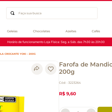
Faça sua busca
Termos mais buscados
Geleias
Chocolates
Azeites
Cafés
geleia
Horário de funcionamento Loja Física: Seg. a Sáb. das 7h30 às 20h30
gluten
chocolate
A CROCANTE YOKI – 200G
chá
Farofa de Mandio
azeite
café
200g
biscoito
Cód:
:
3223264
cerveja
queijo
R$ 9,60
macarrão