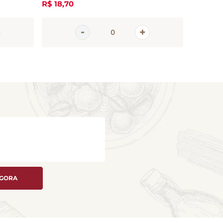
R$
18
,
70
R$
23
,
8
AGORA