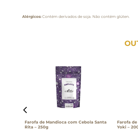
Alérgicos:
Contém derivados de soja. Não contém glúten.
OU
a D’Alena
Farofa de Mandioca com Cebola Santa
Farofa de
Rita – 250g
Yoki – 20