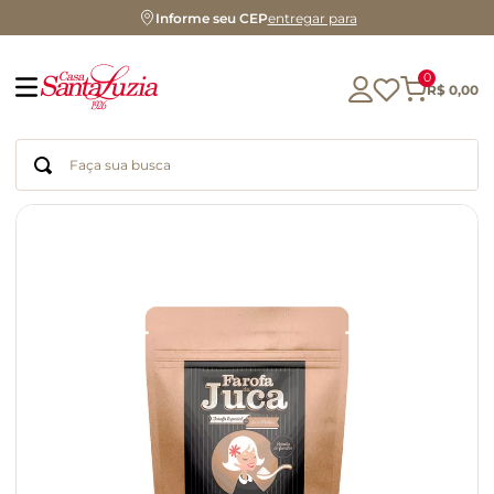
Informe seu CEP
entregar para
0
R$
0
,
00
Faça sua busca
Termos mais buscados
geleia
gluten
chá
chocolate
azeite
café
cerveja
biscoito