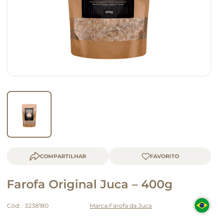
macarrão
queijo
COMPARTILHAR
Farofa Original Juca – 400g
Cód:
:
3238180
Farofa da Juca