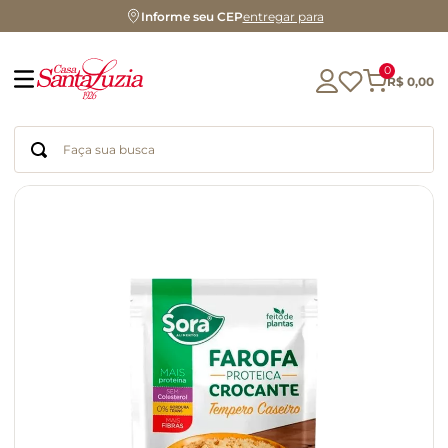
Informe seu CEP
entregar para
0
R$
0
,
00
Faça sua busca
Termos mais buscados
geleia
gluten
chá
chocolate
azeite
biscoito
café
cerveja