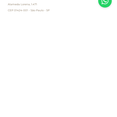
Alameda Lorena, 1.471
CEP 01424-001 - São Paulo - SP
Atendimento
Empresa
Informações
PAGUE COM
Destacamos que os valores, promoções e condições são exclusivas para
compras pelo site e válidas durante o dia de hoje, estando passíveis de
modificação sem prévia notificação. Se houver divergência de valor,