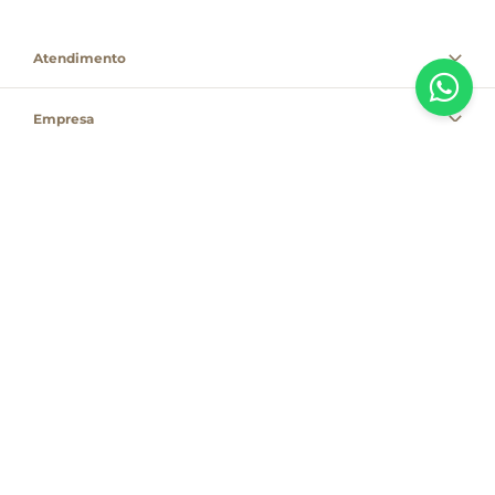
Atendimento
Empresa
Informações
PAGUE COM
Destacamos que os valores, promoções e condições são exclusivas para
compras pelo site e válidas durante o dia de hoje, estando passíveis de
modificação sem prévia notificação. Se houver divergência de valor,
informamos que o preço válido é o que consta na sacola de compras. As
vendas estão sujeitas à disponibilidade de estoque no dia do faturamento.
Em caso de indisponibilidade, o produto não será entregue e, por isso, o