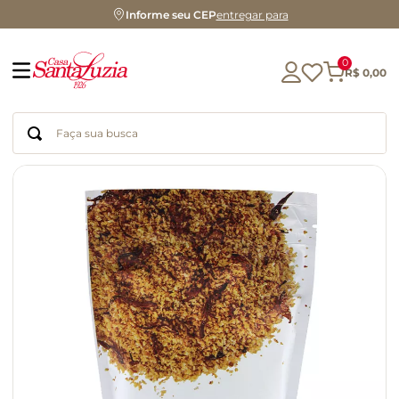
Informe seu CEP
entregar para
0
R$
0
,
00
Faça sua busca
Termos mais buscados
geleia
gluten
chocolate
chá
azeite
café
biscoito
cerveja