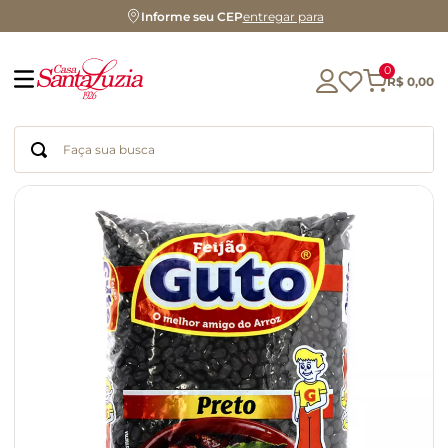
Informe seu CEP
entregar para
0
R$
0
,
00
Faça sua busca
Termos mais buscados
geleia
gluten
chocolate
chá
azeite
café
biscoito
cerveja