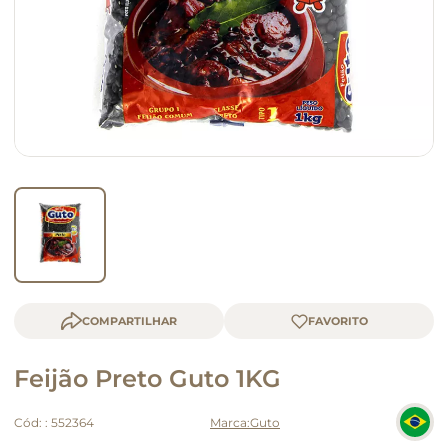
queijo
macarrão
COMPARTILHAR
Feijão Preto Guto 1KG
Cód:
:
552364
Guto