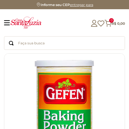
Informe seu CEP
entregar para
0
R$
0
,
00
Faça sua busca
Termos mais buscados
geleia
gluten
chocolate
chá
azeite
café
biscoito
cerveja