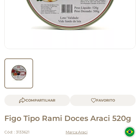
queijo
macarrão
COMPARTILHAR
Figo Tipo Rami Doces Araci 520g
Cód:
:
3133621
Araci