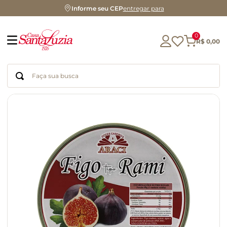
Informe seu CEP
entregar para
0
R$
0
,
00
Faça sua busca
Termos mais buscados
geleia
gluten
chocolate
chá
azeite
café
biscoito
cerveja