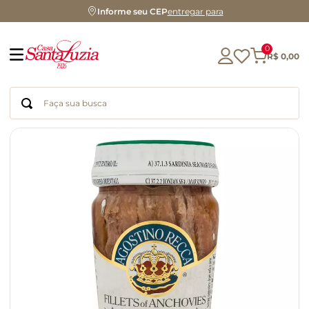
Informe seu CEP
entregar para
0
R$
0
,
00
Faça sua busca
Termos mais buscados
geleia
gluten
chá
chocolate
azeite
café
cerveja
biscoito