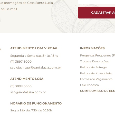
 e promoções da Casa Santa Luzia
 seu e-mail
CADASTRAR 
ATENDIMENTO LOJA VIRTUAL
INFORMAÇÕES
e
Segunda a Sexta das 8h às 18hs
Perguntas Frequentes (
(11) 3897-5000
Trocas e Devoluções
saclojavirtual@santaluzia.com.br
Politica de Entrega
Politica de Privacidade
ATENDIMENTO LOJA
Formas de Pagamento
Fale Conosco
(11) 3897-5000
COMPROMISSO DE BEM
sac@santaluzia.com.br
HORÁRIO DE FUNCIONAMENTO
Seg. a Sáb. das 7:30h às 20:30h