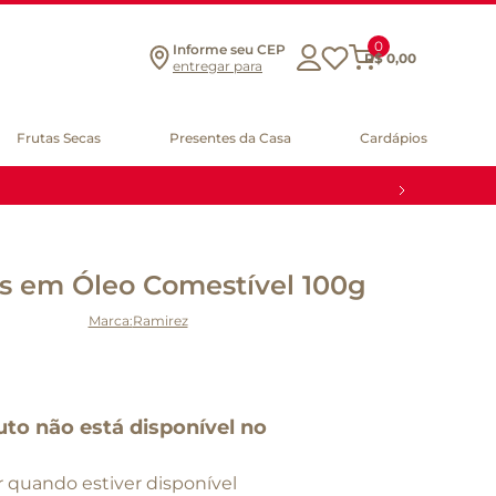
0
Informe seu CEP
R$
0
,
00
entregar para
Frutas Secas
Presentes da Casa
Cardápios
as em Óleo Comestível 100g
Ramirez
uto não está disponível no
 quando estiver disponível