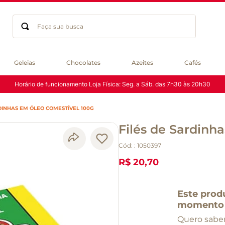
Faça sua busca
Termos mais buscados
Geleias
Chocolates
Azeites
Cafés
geleia
Horário de funcionamento Loja Física: Seg. a Sáb. das 7h30 às 20h30
gluten
chocolate
DINHAS EM ÓLEO COMESTÍVEL 100G
chá
Filés de Sardinh
azeite
café
Cód:
:
1050397
biscoito
R$ 20,70
cerveja
queijo
Este prod
macarrão
momento
Quero saber