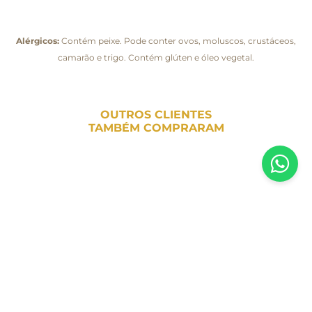
Alérgicos:
Contém peixe. Pode conter ovos, moluscos, crustáceos,
camarão e trigo. Contém glúten e óleo vegetal.
OUTROS CLIENTES
TAMBÉM COMPRARAM
Inscreva-se em nossa newsletter
Receba todas as novidades e promoções da Casa Santa Luzia em
primeira mão direto no seu e-mail