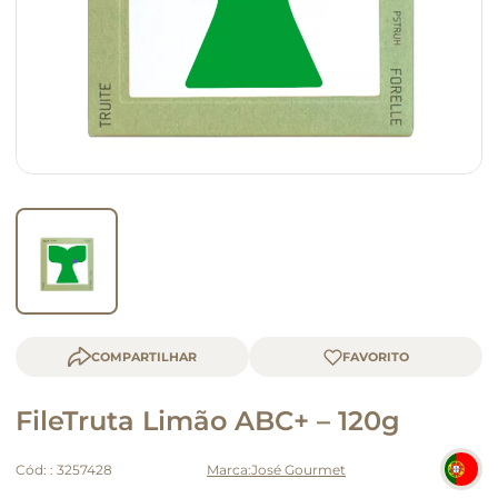
queijo
macarrão
COMPARTILHAR
FileTruta Limão ABC+ – 120g
Cód:
:
3257428
José Gourmet