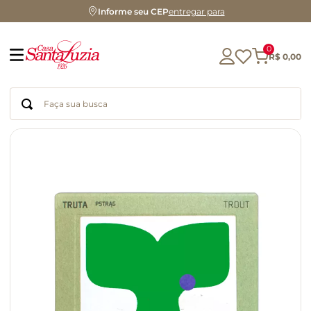
Informe seu CEP
entregar para
0
R$
0
,
00
Faça sua busca
Termos mais buscados
geleia
gluten
chocolate
chá
azeite
café
biscoito
cerveja