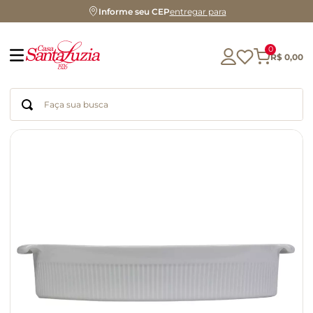
Informe seu CEP
entregar para
0
R$
0
,
00
Faça sua busca
Termos mais buscados
geleia
gluten
chocolate
chá
azeite
café
biscoito
cerveja