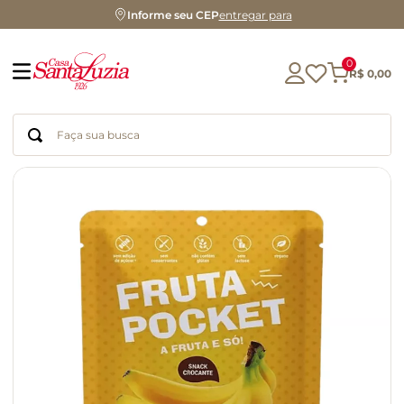
Informe seu CEP
entregar para
0
R$
0
,
00
Faça sua busca
Termos mais buscados
geleia
gluten
chá
chocolate
azeite
biscoito
café
cerveja