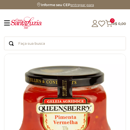
Informe seu CEP
entregar para
0
R$
0
,
00
Faça sua busca
Termos mais buscados
geleia
gluten
chocolate
chá
azeite
café
biscoito
cerveja