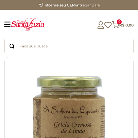
Informe seu CEP
entregar para
0
R$
0
,
00
Faça sua busca
Termos mais buscados
geleia
gluten
chá
chocolate
azeite
café
cerveja
biscoito