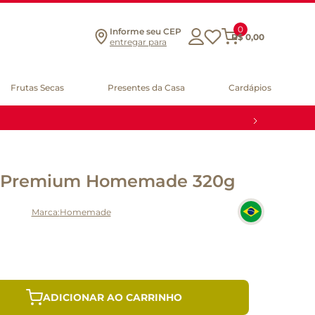
0
Informe seu CEP
R$
0
,
00
entregar para
Frutas Secas
Presentes da Casa
Cardápios
a Premium Homemade 320g
Homemade
ADICIONAR AO CARRINHO