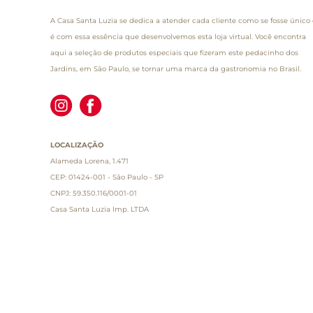
A Casa Santa Luzia se dedica a atender cada cliente como se fosse único 
é com essa essência que desenvolvemos esta loja virtual. Você encontra
aqui a seleção de produtos especiais que fizeram este pedacinho dos
Jardins, em São Paulo, se tornar uma marca da gastronomia no Brasil.
LOCALIZAÇÃO
Alameda Lorena, 1.471
CEP: 01424-001 - São Paulo - SP
CNPJ: 59.350.116/0001-01
Casa Santa Luzia Imp. LTDA