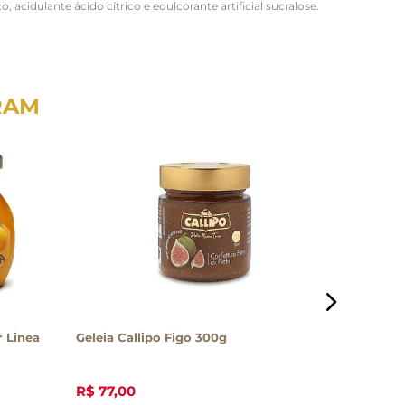
acidulante ácido cítrico e edulcorante artificial sucralose.
RAM
 Linea
Geleia Callipo Figo 300g
Geleia A
Queensbe
R$
77
,
00
R$
26
,
10