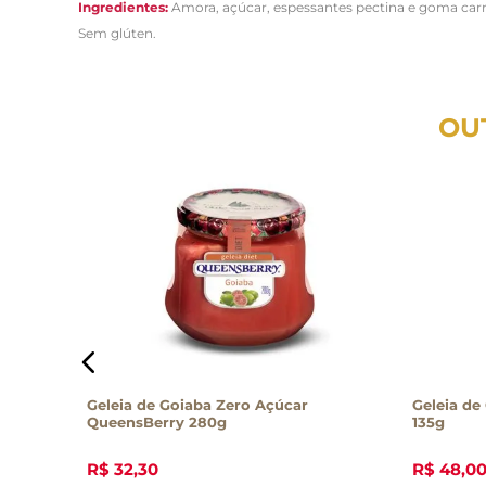
Ingredientes:
Amora, açúcar, espessantes pectina e goma carrag
Sem glúten.
OU
rde
Geleia de Goiaba Zero Açúcar
Geleia de
QueensBerry 280g
135g
R$
32
,
30
R$
48
,
0