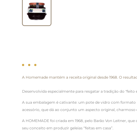
A Homemade mantém a receita original desde 1968. O resultad
Desenvolvida especialmente para resgatar a tradição do "feito 
A sua embalagem é cativante: um pote de vidro com formato i
acessório, que dá ao conjunto um aspecto original, charmoso e 
A HOMEMADE foi criada em 1968, pelo Barão Von Leitner, que d
seu conceito em produzir geleias “feitas em casa”.