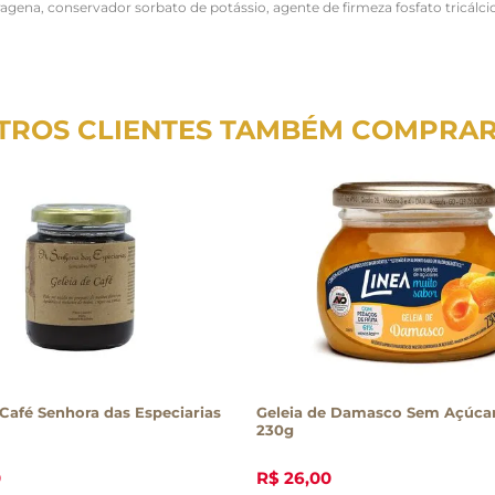
ena, conservador sorbato de potássio, agente de firmeza fosfato tricálcico, 
TROS CLIENTES TAMBÉM COMPRA
 Café Senhora das Especiarias
Geleia de Damasco Sem Açúcar
230g
0
R$
26
,
00