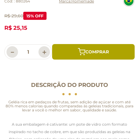
Cód:
:
880264
Homemade
R$ 29,60
15
% OFF
R$ 25,15
－
＋
DESCRIÇÃO DO PRODUTO
Geléia rica em pedaços de frutas, sem adição de açúcar e com até
80% menos calorias quando comparadas às geleias tradicionais, para
levar a você o melhor em sabor, qualidade e saúde.
A sua embalagem é cativante: um pote de vidro com formato
inspirado no tacho de cobre, em que são produzidas as geleias na