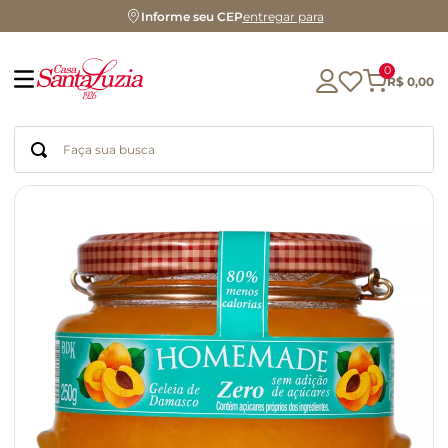
Informe seu CEP
entregar para
0
R$
0
,
00
Faça sua busca
Termos mais buscados
geleia
gluten
chá
chocolate
azeite
café
cerveja
biscoito