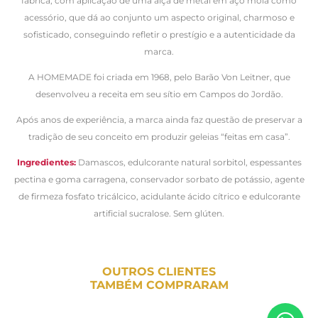
fábrica, com aplicação de uma alça de metal em aço mola como
acessório, que dá ao conjunto um aspecto original, charmoso e
sofisticado, conseguindo refletir o prestígio e a autenticidade da
marca.
A HOMEMADE foi criada em 1968, pelo Barão Von Leitner, que
desenvolveu a receita em seu sítio em Campos do Jordão.
Após anos de experiência, a marca ainda faz questão de preservar a
tradição de seu conceito em produzir geleias “feitas em casa”.
Ingredientes:
Damascos, edulcorante natural sorbitol, espessantes
pectina e goma carragena, conservador sorbato de potássio, agente
de firmeza fosfato tricálcico, acidulante ácido cítrico e edulcorante
artificial sucralose. Sem glúten.
OUTROS CLIENTES
TAMBÉM COMPRARAM