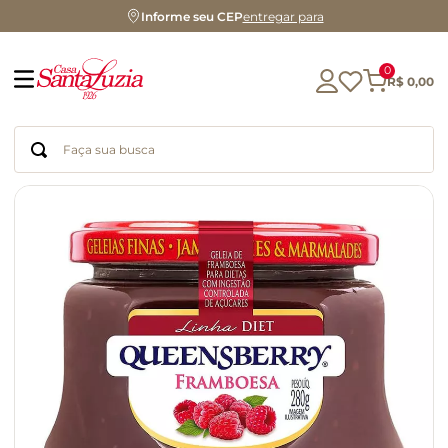
Informe seu CEP
entregar para
0
R$
0
,
00
Faça sua busca
Termos mais buscados
geleia
gluten
chocolate
chá
azeite
café
biscoito
cerveja