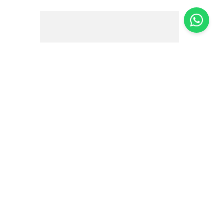
Geleia de Pimentão Companhia das
Ervas 260g
R$
24
,
70