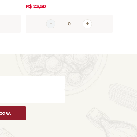
R$
23
,
50
R$
31
,
20
AGORA