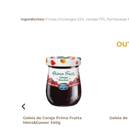
Ingredientes:
Frutas (morangos 22%, cerejas 17%, framboesas 1
OU
ons 200g
Geleia de Cereja Prima Frutta
Geleia d
Menz&Gasser 340g