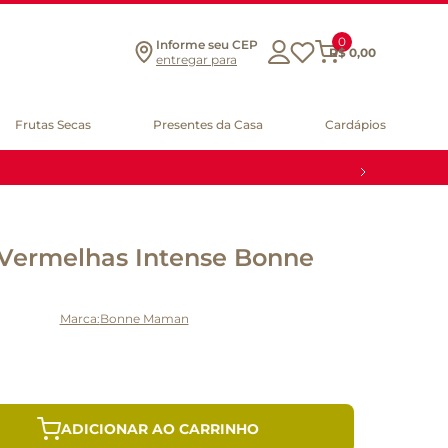
0
Informe seu CEP
R$
0
,
00
entregar para
Frutas Secas
Presentes da Casa
Cardápios
 Vermelhas Intense Bonne
Bonne Maman
ADICIONAR AO CARRINHO