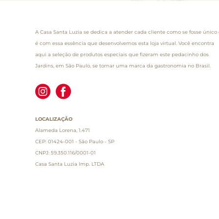
A Casa Santa Luzia se dedica a atender cada cliente como se fosse único 
é com essa essência que desenvolvemos esta loja virtual. Você encontra
aqui a seleção de produtos especiais que fizeram este pedacinho dos
Jardins, em São Paulo, se tornar uma marca da gastronomia no Brasil.
LOCALIZAÇÃO
Alameda Lorena, 1.471
CEP: 01424-001 - São Paulo - SP
CNPJ: 59.350.116/0001-01
Casa Santa Luzia Imp. LTDA