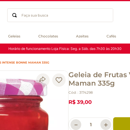
Faça sua busca
Termos mais buscados
Geleias
Chocolates
Azeites
Cafés
geleia
Horário de funcionamento Loja Física: Seg. a Sáb. das 7h30 às 20h30
gluten
chocolate
S INTENSE BONNE MAMAN 335G
chá
Geleia de Frutas
azeite
café
Maman 335g
biscoito
Cód:
:
3174298
cerveja
R$ 39,00
macarrão
queijo
－
＋