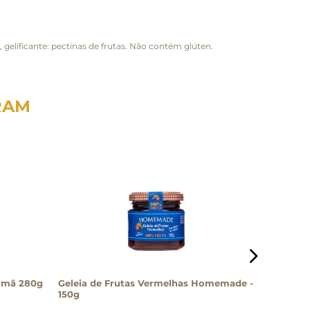
gelificante: pectinas de frutas. Não contém glúten.
RAM
Geleia Callipo Morango com Romã 280g
Geleia de Frutas Vermelhas Homemade -
Geleia Q
150g