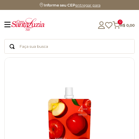
Informe seu CEP
entregar para
0
R$
0
,
00
Faça sua busca
Termos mais buscados
geleia
gluten
chocolate
chá
azeite
café
biscoito
cerveja