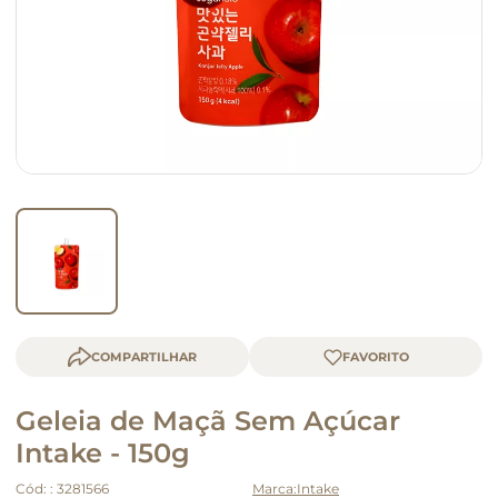
queijo
macarrão
COMPARTILHAR
Geleia de Maçã Sem Açúcar
Intake - 150g
Cód:
:
3281566
Intake