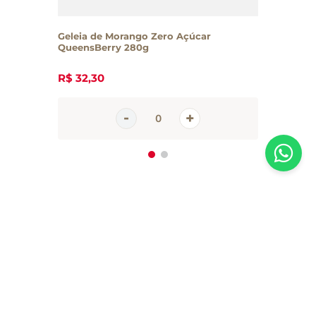
Geleia de Morango Zero Açúcar
QueensBerry 280g
R$
32
,
30
Inscreva-se em nossa newsletter
Receba todas as novidades e promoções da Casa Santa Luzia em
primeira mão direto no seu e-mail