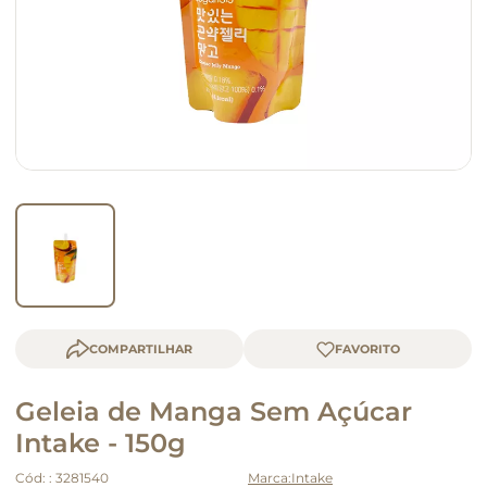
macarrão
queijo
COMPARTILHAR
Geleia de Manga Sem Açúcar
Intake - 150g
Cód:
:
3281540
Intake