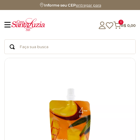
Informe seu CEP
entregar para
0
R$
0
,
00
Faça sua busca
Termos mais buscados
geleia
gluten
azeite
chocolate
chá
café
biscoito
cerveja